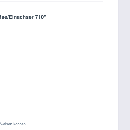
äse/Einachser 710"
ufweisen können.