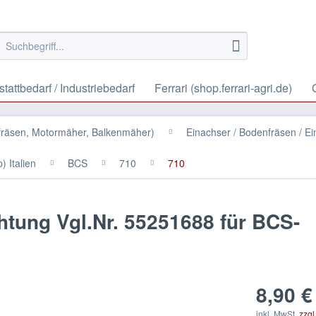
tattbedarf / Industriebedarf
Ferrari (shop.ferrari-agri.de)
fräsen, Motormäher, Balkenmäher)
Einachser / Bodenfräsen / E
) Italien
BCS
710
710
tung Vgl.Nr. 55251688 für BCS-
8,90 €
inkl. MwSt.
zzgl