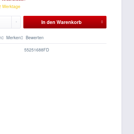
 2 Werktage
In den
Warenkorb
n
Merken
Bewerten
55251688FD