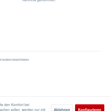
t anders beschrieben
die den Komfort bei
achen sollen, werden nur mit
Ablehnen
Konfigurieren