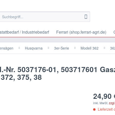
tattbedarf / Industriebedarf
Ferrari (shop.ferrari-agri.de)
tensägen
Husqvarna
3er-Serie
Modell 362
36
-Nr. 5037176-01, 503717601 Gas
372, 375, 38
24,90 
inkl. MwSt.
zzgl
Lieferzeit 