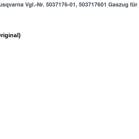
qvarna Vgl.-Nr. 5037176-01, 503717601 Gaszug für M
iginal)