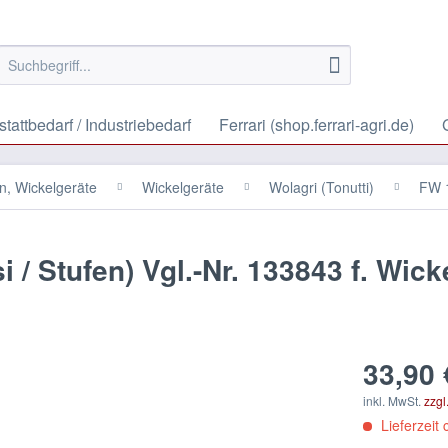
tattbedarf / Industriebedarf
Ferrari (shop.ferrari-agri.de)
n, Wickelgeräte
Wickelgeräte
Wolagri (Tonutti)
FW 
i / Stufen) Vgl.-Nr. 133843 f. Wick
33,90 
inkl. MwSt.
zzgl
Lieferzeit 