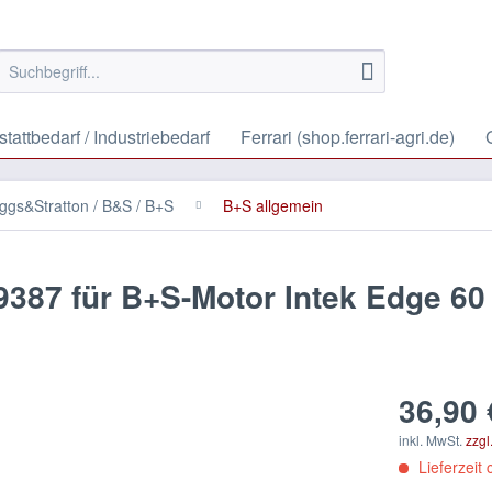
tattbedarf / Industriebedarf
Ferrari (shop.ferrari-agri.de)
iggs&Stratton / B&S / B+S
B+S allgemein
9387 für B+S-Motor Intek Edge 6
36,90 
inkl. MwSt.
zzgl
Lieferzeit 