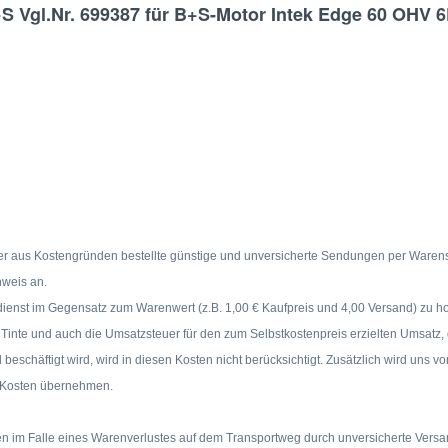
S Vgl.Nr. 699387 für B+S-Motor Intek Edge 60 OHV 
 aus Kostengründen bestellte günstige und unversicherte Sendungen per Warense
hweis an.
dienst im Gegensatz zum Warenwert (z.B. 1,00 € Kaufpreis und 4,00 Versand) zu h
, Tinte und auch die Umsatzsteuer für den zum Selbstkostenpreis erzielten Umsatz
eschäftigt wird, wird in diesen Kosten nicht berücksichtigt. Zusätzlich wird uns 
re Kosten übernehmen.
ungen im Falle eines Warenverlustes auf dem Transportweg durch unversicherte Vers