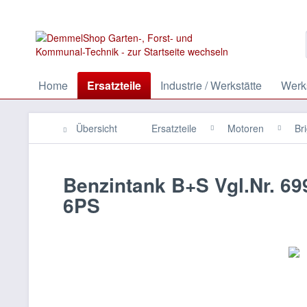
Home
Ersatzteile
Industrie / Werkstätte
Werks
Übersicht
Ersatzteile
Motoren
Br
Benzintank B+S Vgl.Nr. 69
6PS